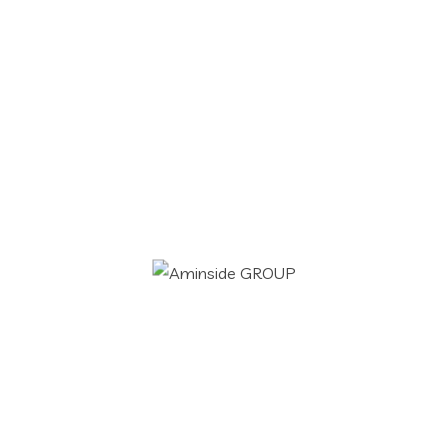
Aminside Group est prêt à vous accompagner et à
répondre à vos besoins les plus poussés pour une
meilleure satisfaction de la gestion de votre SI.
Services IT