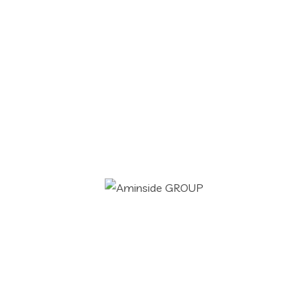
Aminside Group est prêt à vous accompagner et à
répondre à vos besoins les plus poussés pour une
meilleure satisfaction de la gestion de votre SI.
Services IT